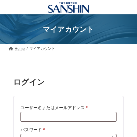
コ
ナ
ン
ビ
テ
ゲ
ン
ー
ツ
シ
マイアカウント
へ
ョ
ス
ン
キ
に
ッ
移
Home
マイアカウント
プ
動
ログイン
必
ユーザー名またはメールアドレス
*
須
必
パスワード
*