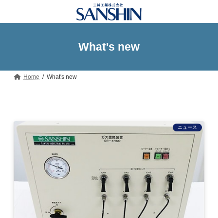
コ
ナ
ン
ビ
テ
ゲ
ン
ー
ツ
シ
What's new
へ
ョ
ス
ン
キ
に
ッ
移
Home
What's new
プ
動
ニュース