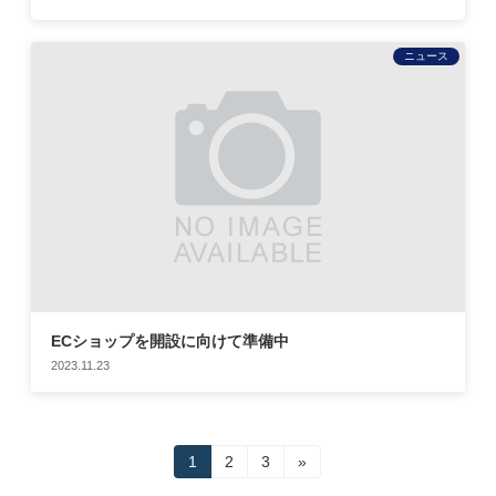
ニュース
ECショップを開設に向けて準備中
2023.11.23
投
固
固
固
1
2
3
»
定
定
定